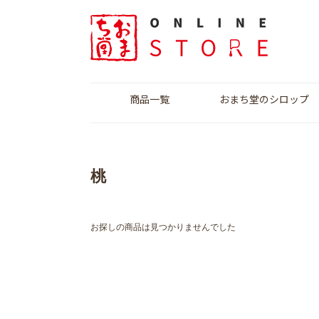
商品一覧
おまち堂のシロップ
いちごシロップ
桃シロップ
ぶどうシロップ
サマーフルーツシロ
ミルクシロップ
りんごシロップ
ップ
桃
お探しの商品は見つかりませんでした