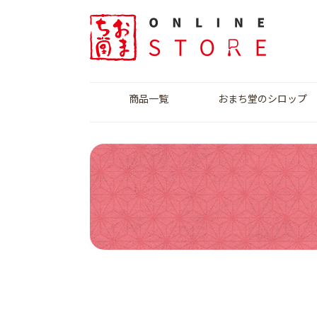
商品一覧
おまち堂のシロップ
いちごシロップ
桃シロップ
ぶどうシロップ
サマーフルーツシロ
ミルクシロップ
りんごシロップ
ップ